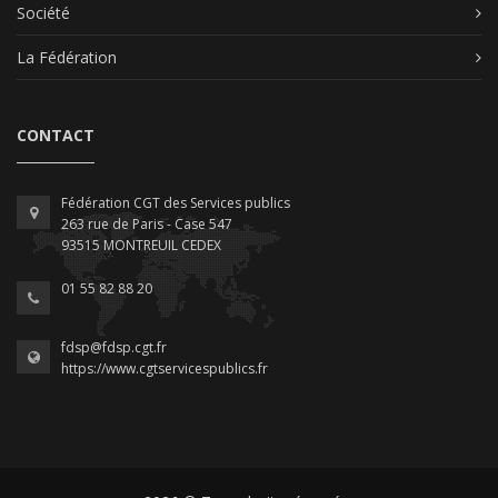
Société
La Fédération
CONTACT
Fédération CGT des Services publics
263 rue de Paris - Case 547
93515 MONTREUIL CEDEX
01 55 82 88 20
fdsp@fdsp.cgt.fr
https://www.cgtservicespublics.fr