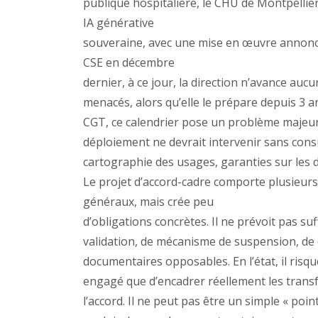
publique hospitalière, le CHU de Montpellie
IA générative
souveraine, avec une mise en œuvre annoncée 
CSE en décembre
dernier, à ce jour, la direction n’avance au
menacés, alors qu’elle le prépare depuis 3 an
CGT, ce calendrier pose un problème majeur
déploiement ne devrait intervenir sans consu
cartographie des usages, garanties sur les d
Le projet d’accord-cadre comporte plusieurs 
généraux, mais crée peu
d’obligations concrètes. Il ne prévoit pas s
validation, de mécanisme de suspension, de c
documentaires opposables. En l’état, il ri
engagé que d’encadrer réellement les transfo
l’accord. Il ne peut pas être un simple « poi