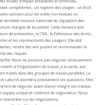
es études d’impact préalables et continues,
sées compétentes ; un registre des usages ; un droit
s sans sanction pour les outils non évalués ou
ne véritable instance nationale de régulation des
cture chargée de les piloter. Cette instance doit
teurs de prévention, la CNIL, le Défenseur des droits,
tes et les représentants des usagers. Elle doit
ntes, rendre des avis publics et recommander la
nte des risques.
e clarifié. Nous ne pouvons pas négocier sérieusement
latifs à l’organisation du travail, à la santé, aux
e traités dans des groupes de travail parallèles. Le
et LaborIA abordera précisément ces questions. Elles
ohérent de négocier avant d’avoir intégré ces travaux.
n espace unique et cohérent de négociation. Nous
t recentrées sur les négociations.