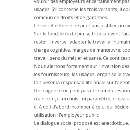
vouloir des employeurs et certainement pas 
usages. S’il concerne les trois versants, il d
commun de droits et de garanties.
Le secret défense ne peut pas justifier un 
Sur le fond, le texte pense trop souvent l’ada
rester l’inverse : adapter le travail à l’humain
charge cognitive, marges de manœuvre, coop
travail, sens du métier et santé. Ce sont ces
Nous alertons fortement sur l’inversion des r
les fournisseurs, les usages, organise le tra
fait peser la responsabilité finale sur l’age
Un∙e agent∙e ne peut pas être rendu respons
n’a ni conçu, ni choisi, ni paramétré, ni év
d’IA doit d’abord incomber à celui qui décid
utilisation : l’employeur public.
Le dialogue social proposé est anecdotique. Il 