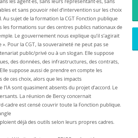
ns les agent∙es, sans leurs représentant∙es, sans
les et sans pouvoir réel d’intervention sur les choix
. Au sujet de la formation la CGT Fonction publique
s les formations sur des centres publics nationaux de
le. Le gouvernement nous explique qu’il s’agirait
se ». Pour la CGT, la souveraineté ne peut pas se
tenariat public/privé ou à un slogan. Elle suppose
ues, des données, des infrastructures, des contrats,
. Elle suppose aussi de prendre en compte les
de ces choix, alors que les impacts
l’IA sont quasiment absents du projet d’accord. Le
ersants. La réunion de Bercy concernait
rd-cadre est censé couvrir toute la Fonction publique.
angle
éploient déjà des outils selon leurs propres cadres.