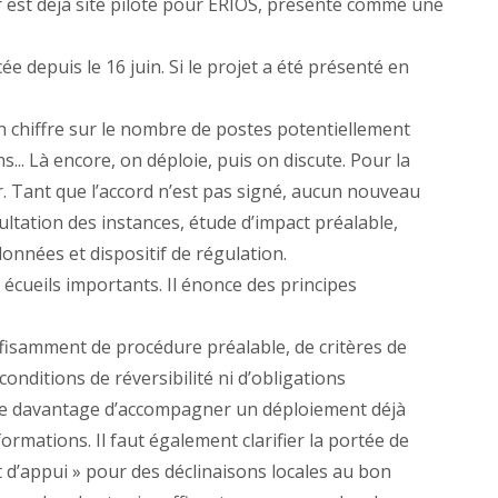
r est déjà site pilote pour ERIOS, présenté comme une
depuis le 16 juin. Si le projet a été présenté en
cun chiffre sur le nombre de postes potentiellement
s... Là encore, on déploie, puis on discute. Pour la
. Tant que l’accord n’est pas signé, aucun nouveau
ltation des instances, étude d’impact préalable,
onnées et dispositif de régulation.
écueils importants. Il énonce des principes
uffisamment de procédure préalable, de critères de
onditions de réversibilité ni d’obligations
sque davantage d’accompagner un déploiement déjà
rmations. Il faut également clarifier la portée de
nt d’appui » pour des déclinaisons locales au bon