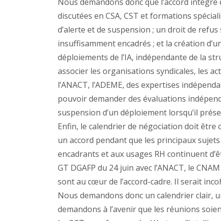
Nous demandons donc que l’accord intègre d
discutées en CSA, CST et formations spéciali
d’alerte et de suspension ; un droit de refu
insuffisamment encadrés ; et la création d’u
déploiements de l’IA, indépendante de la stru
associer les organisations syndicales, les ac
l’ANACT, l’ADEME, des expertises indépendan
pouvoir demander des évaluations indépenda
suspension d’un déploiement lorsqu’il prése
Enfin, le calendrier de négociation doit êtr
un accord pendant que les principaux sujets re
encadrants et aux usages RH continuent d’êtr
GT DGAFP du 24 juin avec l’ANACT, le CNAM 
sont au cœur de l’accord-cadre. Il serait inc
Nous demandons donc un calendrier clair, u
demandons à l’avenir que les réunions soien