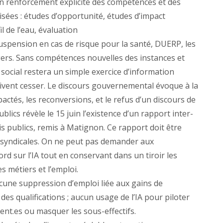
n renforcement explicite des compétences et des
isées : études d’opportunité, études d’impact
l de l’eau, évaluation
 suspension en cas de risque pour la santé, DUERP, les
sagers. Sans compétences nouvelles des instances et
 social restera un simple exercice d’information
oivent cesser. Le discours gouvernemental évoque à la
pactés, les reconversions, et le refus d’un discours de
blics révèle le 15 juin l’existence d’un rapport inter-
ois publics, remis à Matignon. Ce rapport doit être
syndicales. On ne peut pas demander aux
rd sur l’IA tout en conservant dans un tiroir les
s métiers et l’emploi.
aucune suppression d’emploi liée aux gains de
des qualifications ; aucun usage de l’IA pour piloter
gent.es ou masquer les sous-effectifs.