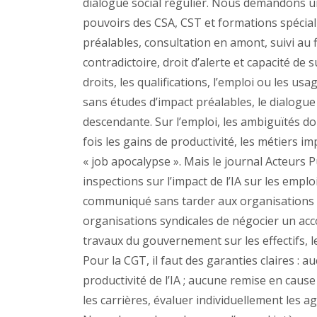
dialogue social régulier. Nous demandons u
pouvoirs des CSA, CST et formations spécial
préalables, consultation en amont, suivi au fi
contradictoire, droit d’alerte et capacité de
droits, les qualifications, l’emploi ou les u
sans études d’impact préalables, le dialogue
descendante. Sur l’emploi, les ambiguïtés d
fois les gains de productivité, les métiers im
« job apocalypse ». Mais le journal Acteurs Pu
inspections sur l’impact de l’IA sur les empl
communiqué sans tarder aux organisations 
organisations syndicales de négocier un acco
travaux du gouvernement sur les effectifs, le
Pour la CGT, il faut des garanties claires : 
productivité de l’IA ; aucune remise en cause 
les carrières, évaluer individuellement les a