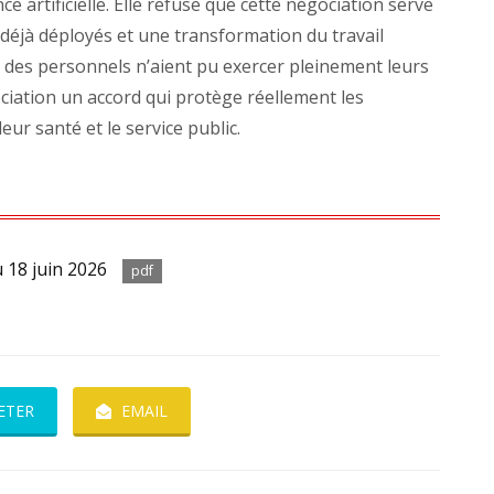
ce artificielle. Elle refuse que cette négociation serve
s déjà déployés et une transformation du travail
des personnels n’aient pu exercer pleinement leurs
iation un accord qui protège réellement les
leur santé et le service public.
u 18 juin 2026
pdf
ETER
EMAIL