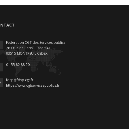
ONTACT
Fédération CGT des Services publics
263 rue de Paris - Case 547
93515 MONTREUIL CEDEX
01 55 82 88 20
fdsp@fdsp.cgt.fr
https://www.cgtservicespublics.fr