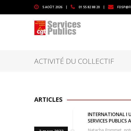
1111
5 AOÛT 2026
|
01 55 82 88 20
|
FDSP@F
ACTIVITÉ DU COLLECTIF
ARTICLES
INTERNATIONAL I 
SERVICES PUBLICS 
Natacha Pommet, notre