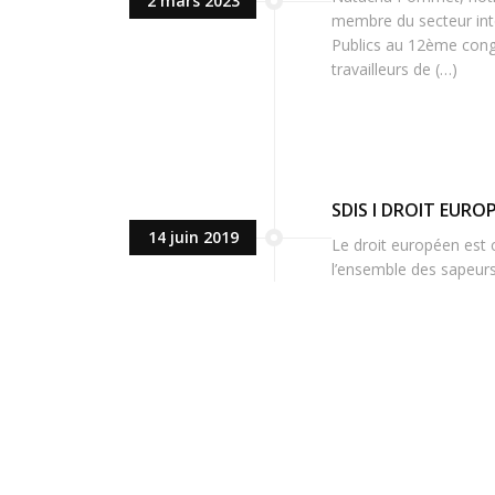
2 mars 2023
membre du secteur inte
Publics au 12ème congr
travailleurs de (…)
SDIS I DROIT EURO
14 juin 2019
Le droit européen est cl
l’ensemble des sapeur