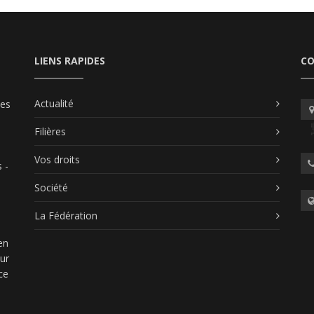
LIENS RAPIDES
C
Actualité
les
Filières
Vos droits
 -
Société
La Fédération
en
our
ce