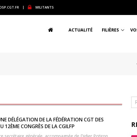
DSP.CGT.FR
|
MILITANTS
ACTUALITÉ
FILIÈRES
VO
UNE DÉLÉGATION DE LA FÉDÉRATION CGT DES
R
AU 12ÈME CONGRÈS DE LA CGILFP
 secrétaire générale, accompagnée de Didier Potiron,