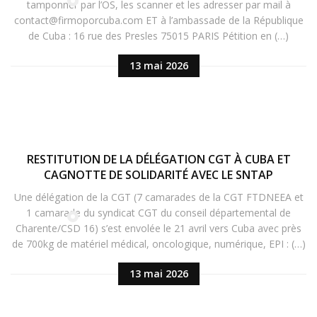
tamponner par l’OS, les scanner et les adresser par mail à
contact@firmoporcuba.com ET à l’ambassade de la République
de Cuba : 16 rue des Presles 75015 PARIS Pétition en (…)
13 mai 2026
RESTITUTION DE LA DÉLÉGATION CGT À CUBA ET
CAGNOTTE DE SOLIDARITÉ AVEC LE SNTAP
Une délégation de la CGT (7 camarades de la CGT FTDNEEA et
1 camarade du syndicat CGT du conseil départemental de
Charente/CSD 16) s’est envolée le 21 avril vers Cuba avec près
de 700kg de matériel médical, oncologique, numérique, EPI : (…)
13 mai 2026