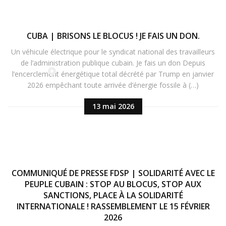
CUBA | BRISONS LE BLOCUS ! JE FAIS UN DON.
Un véhicule électrique pour le syndicat national des travailleurs
de l’administration publique cubain. Je fais un don Depuis
l’encerclement énergétique total décrété par Trump en janvier
2026 empêchant toute arrivée d’énergie fossile à (…)
13 mai 2026
COMMUNIQUÉ DE PRESSE FDSP | SOLIDARITÉ AVEC LE
PEUPLE CUBAIN : STOP AU BLOCUS, STOP AUX
SANCTIONS, PLACE À LA SOLIDARITÉ
INTERNATIONALE ! RASSEMBLEMENT LE 15 FÉVRIER
2026