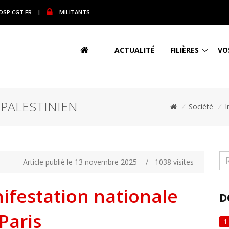
DSP.CGT.FR
|
MILITANTS
ACTUALITÉ
FILIÈRES
VO
 PALESTINIEN
/
Société
/
I
Article publié le 13 novembre 2025
/
1038 visites
festation nationale
D
Paris
1