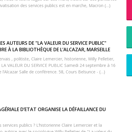
ivatisation des services publics est en marche, Macron (…)
S AUTEURS DE "LA VALEUR DU SERVICE PUBLIC"
RE À LA BIBLIOTHÈQUE DE L’ALCAZAR, MARSEILLE
vais , politiste, Claire Lemercier, historienne, Willy Pelletier,
de LA VALEUR DU SERVICE PUBLIC Samedi 24 septembre à 16
 l’Alcazar Salle de conférence. 58, Cours Belsunce - (…)
GÉRIALE D’ETAT ORGANISE LA DÉFAILLANCE DU
 services publics ? L’historienne Claire Lemercier et la
 co-autrice avec le sociologue Willy Pelletier de "La valeur du