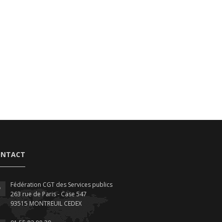
ONTACT
Fédération CGT des Services publics
263 rue de Paris - Case 547
93515 MONTREUIL CEDEX