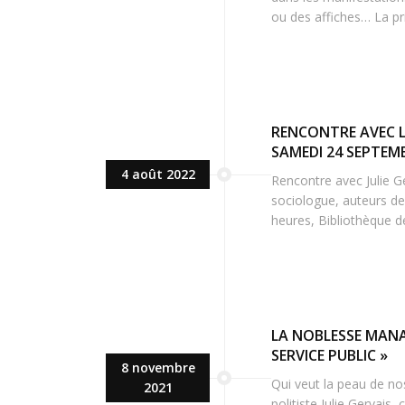
ou des affiches… La pr
RENCONTRE AVEC LE
SAMEDI 24 SEPTEMB
4 août 2022
Rencontre avec Julie Ger
sociologue, auteurs 
heures, Bibliothèque de
LA NOBLESSE MANA
SERVICE PUBLIC »
8 novembre
Qui veut la peau de nos
2021
politiste Julie Gervais,