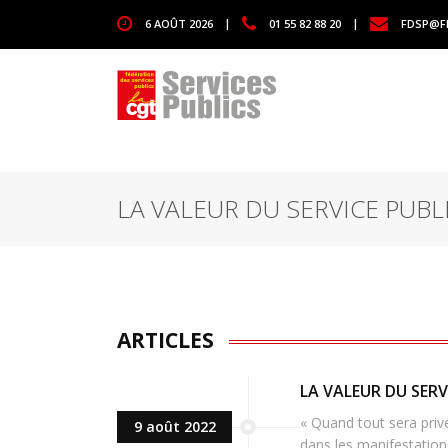
1111
6 AOÛT 2026
|
01 55 82 88 20
|
FDSP@F
LA VALEUR DU SERVICE PUBL
ARTICLES
LA VALEUR DU SERV
« Quand tout sera priv
9 août 2022
dans les manifestations