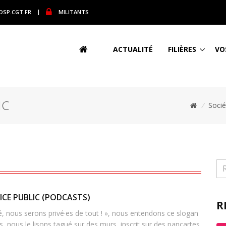
DSP.CGT.FR
|
MILITANTS
ACTUALITÉ
FILIÈRES
VO
IC
/
Socié
ICE PUBLIC (PODCASTS)
R
é, nous serons privé·es de tout ! », nous entendons ce slogan
, nous le lisons tagué sur des murs, inscrit sur des pancartes