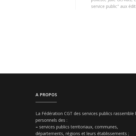
service public" aux édi
A PROPOS
La Fédération CGT des services publics rassemble 
personnels des :
–
services publics territoriaux, communes,
départements, régions et leurs établissements ;