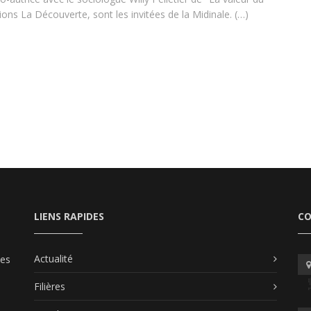
tions La Découverte, sont les invitées de la Midinale. (…)
LIENS RAPIDES
C
Actualité
les
Filières