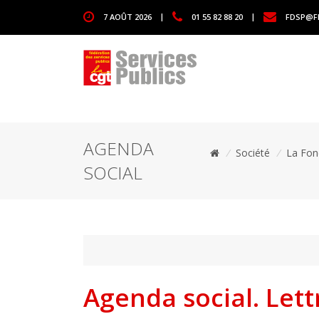
1111
7 AOÛT 2026
|
01 55 82 88 20
|
FDSP@F
AGENDA
/
Société
/
La Fon
SOCIAL
Agenda social. Lett