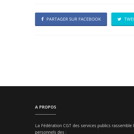
PARTAGER SUR FACEBOOK
TWE
A PROPOS
La Fédération CGT des services publics rassemble 
personnels des :