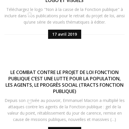
LOGO ET VISUELS
Téléchargez le logo "Non à la casse de la Fonction publique" à
inclure dans nos publications pour le retrait du projet de loi, ainsi
qu’une série de visuels thématiques à éditer.
17 avril 2019
LE COMBAT CONTRE LE PROJET DE LOI FONCTION
PUBLIQUE C’EST UNE LUTTE POUR LA POPULATION,
LES AGENTS, LE PROGRÈS SOCIAL (TRACTS FONCTION
PUBLIQUE)
Depuis son arrivée au pouvoir, Emmanuel Macron a multiplié les
attaques contre les agents de la Fonction publique : gel de la
valeur du point, rétablissement du jour de carence, remise en
cause de missions publiques, nouvelles et massives (…)