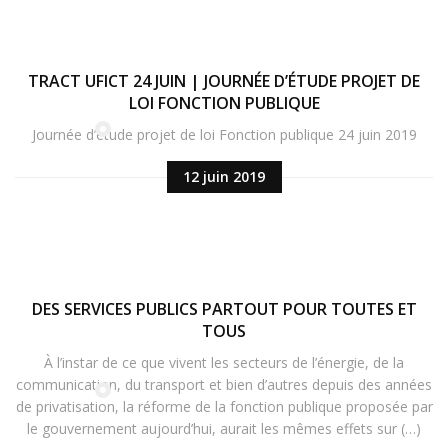
TRACT UFICT 24 JUIN | JOURNÉE D’ÉTUDE PROJET DE
LOI FONCTION PUBLIQUE
Journée d’étude projet de loi Fonction publique 24 juin 2019
12 juin 2019
DES SERVICES PUBLICS PARTOUT POUR TOUTES ET
TOUS
À l’instar de ce que vivent les secteurs de l’énergie, de la
communication, du transport et bien d’autres depuis des années
de privatisation, la réforme de la fonction publique proposée par
le gouvernement aujourd’hui, aurait les mêmes effets sur (…)