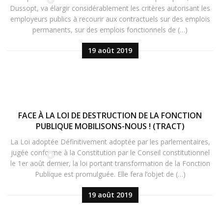
Dussopt, va élargir considérablement les critères autorisant les
employeurs publics à recourir aux contractuels sur des emplois
permanents, sur des emplois fonctionnels de (…)
19 août 2019
FACE À LA LOI DE DESTRUCTION DE LA FONCTION
PUBLIQUE MOBILISONS-NOUS ! (TRACT)
La Loi adoptée Définitivement adoptée par les parlementaires,
jugée conforme à la Constitution par le Conseil constitutionnel
le 1er août dernier, la loi portant transformation de la Fonction
Publique est promulguée. Elle fera l’objet de (…)
19 août 2019