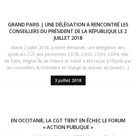
GRAND PARIS | UNE DÉLÉGATION A RENCONTRÉ LES
CONSEILLERS DU PRÉSIDENT DE LA RÉPUBLIQUE LE 2
JUILLET 2018
Mardi 2 juillet 2018, à notre demande, une délégation des
syndicats CGT des personnels CD78, CD92, CD93, CD94, Ville
de Paris, Région Île-de-France et SIAAP a été reçue à l’Elysée par
les conseillers du Président en charge du dossier du Grand (…)
3 juillet 2018
EN OCCITANIE, LA CGT TIENT EN ÉCHEC LE FORUM
« ACTION PUBLIQUE »