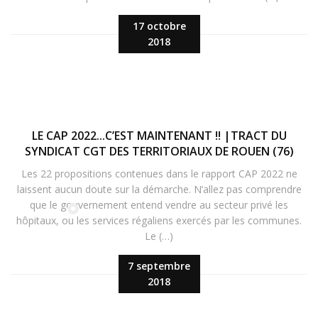
17 octobre
2018
LE CAP 2022...C’EST MAINTENANT !! |TRACT DU
SYNDICAT CGT DES TERRITORIAUX DE ROUEN (76)
Les 22 propositions contenues dans le rapport CAP 2022 ne
laissent aucun doute sur la démarche. N’allez pas comprendre
que le gouvernement entend vendre au secteur privé les
hôpitaux, ou les services régaliens exercés par les communes.
Le (…)
7 septembre
2018