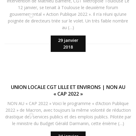
Intervention de Mathieu Barrière, CGT Métropole Toulouse Le
12 janvier, se tenait à Toulouse le deuxième forum
gouvernemental « Action Publique 2022 ». Il n’a réuni qu’une
poignée de directeurs triée sur le volet. Un très faible nombre
au (…)
29 janvier
2018
UNION LOCALE CGT LILLE ET ENVIRONS | NON AU
« CAP 2022 »
NON AU « CAP 2022 » Voici le programme « d’Action Publique
2022 » de Macron, avec toujours la même volonté de réduction
drastique des services publics et des emplois publics. Pilotée par
le ministre du Budget Gérald Darmanin, cette énième (…)