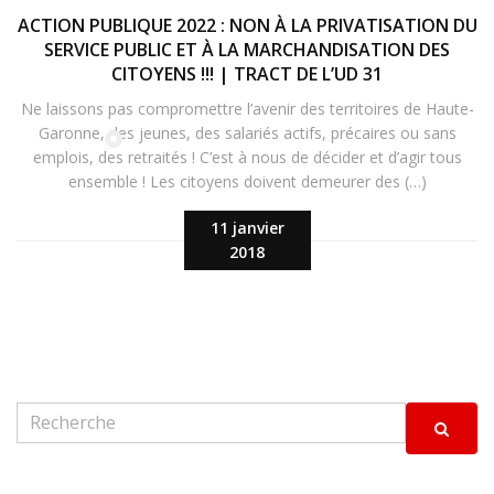
ACTION PUBLIQUE 2022 : NON À LA PRIVATISATION DU
SERVICE PUBLIC ET À LA MARCHANDISATION DES
CITOYENS !!! | TRACT DE L’UD 31
Ne laissons pas compromettre l’avenir des territoires de Haute-
Garonne, des jeunes, des salariés actifs, précaires ou sans
emplois, des retraités ! C’est à nous de décider et d’agir tous
ensemble ! Les citoyens doivent demeurer des (…)
11 janvier
2018