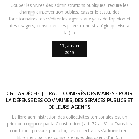
Couper les vivres des administrations publiques, réduire les
champs d’intervention publics, casser le statut des
fonctionnaires, discréditer les agents aux yeux de l’opinion et
des usagers, constituent les piliers d’une stratégie qui vise à
la (…)
11 janvier
2019
CGT ARDÈCHE | TRACT CONGRÈS DES MAIRES - POUR
LA DÉFENSE DES COMMUNES, DES SERVICES PUBLICS ET
DE LEURS AGENTS
La libre administration des collectivités territoriales est un
principe consacré par la Constitution ( art. 72 al. 3) : « Dans les
conditions prévues par la loi, ces collectivités s’administrent
librement par des conseils élus et disposent d’un (…)