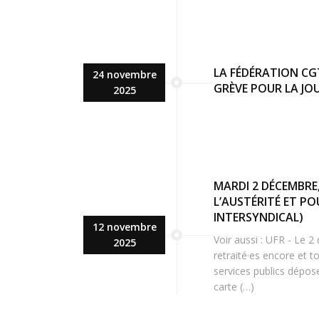
LA FÉDÉRATION CGT
24 novembre
GRÈVE POUR LA JO
2025
MARDI 2 DÉCEMBRE
L’AUSTÉRITÉ ET PO
INTERSYNDICAL)
12 novembre
Voir aussi : UFR - Le 2
2025
retraité·es encore et t
services publics dépos
carte (…)