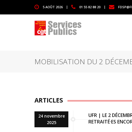
1111
5 AOÛT 2026
|
01 55 82 88 20
|
FDSP@F
MOBILISATION DU 2 DÉCEM
ARTICLES
UFR | LE 2 DÉCEMB
24 novembre
RETRAITÉ·ES ENCOR
2025