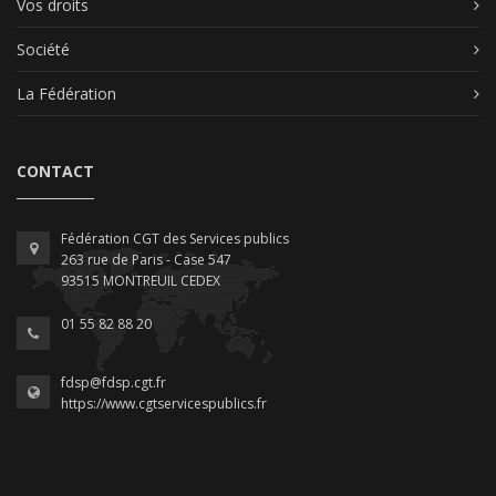
Vos droits
Société
La Fédération
CONTACT
Fédération CGT des Services publics
263 rue de Paris - Case 547
93515 MONTREUIL CEDEX
01 55 82 88 20
fdsp@fdsp.cgt.fr
https://www.cgtservicespublics.fr