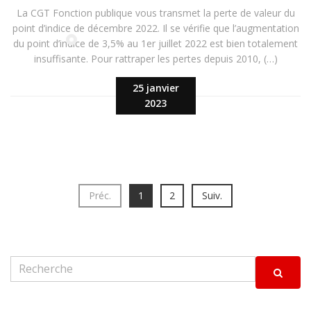
La CGT Fonction publique vous transmet la perte de valeur du
point d’indice de décembre 2022. Il se vérifie que l’augmentation
du point d’indice de 3,5% au 1er juillet 2022 est bien totalement
insuffisante. Pour rattraper les pertes depuis 2010, (…)
25 janvier
2023
Préc.
1
2
Suiv.