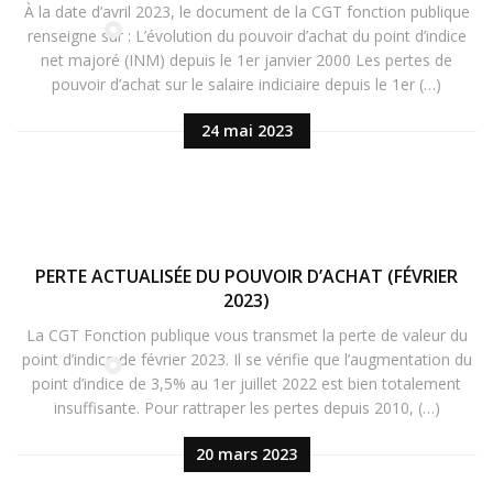
À la date d’avril 2023, le document de la CGT fonction publique
renseigne sur : L’évolution du pouvoir d’achat du point d’indice
net majoré (INM) depuis le 1er janvier 2000 Les pertes de
pouvoir d’achat sur le salaire indiciaire depuis le 1er (…)
24 mai 2023
PERTE ACTUALISÉE DU POUVOIR D’ACHAT (FÉVRIER
2023)
La CGT Fonction publique vous transmet la perte de valeur du
point d’indice de février 2023. Il se vérifie que l’augmentation du
point d’indice de 3,5% au 1er juillet 2022 est bien totalement
insuffisante. Pour rattraper les pertes depuis 2010, (…)
20 mars 2023