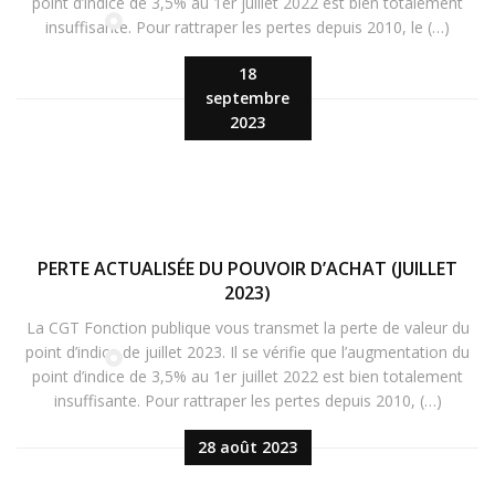
point d’indice de 3,5% au 1er juillet 2022 est bien totalement
insuffisante. Pour rattraper les pertes depuis 2010, le (…)
18
septembre
2023
PERTE ACTUALISÉE DU POUVOIR D’ACHAT (JUILLET
2023)
La CGT Fonction publique vous transmet la perte de valeur du
point d’indice de juillet 2023. Il se vérifie que l’augmentation du
point d’indice de 3,5% au 1er juillet 2022 est bien totalement
insuffisante. Pour rattraper les pertes depuis 2010, (…)
28 août 2023