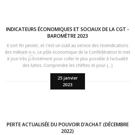
INDICATEURS ÉCONOMIQUES ET SOCIAUX DE LA CGT -
BAROMÈTRE 2023
Il sort fin janvier, et c’est un outil au service des revendications
des militant-e-s. Le pôle économique de la Confédération le met
à jour très précisément pour coller le plus possible à l’actualité
des luttes. Comprendre les chiffres et pour (…)
25 janvier
2023
PERTE ACTUALISÉE DU POUVOIR D’ACHAT (DÉCEMBRE
2022)