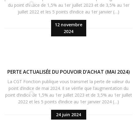
du point d’indice de 1,5% au 1er juillet 2023 et de 3,5% au 1er
juillet 2022 et les 5 points d’indice au 1er janvier (…)
12 novembre
2024
PERTE ACTUALISÉE DU POUVOIR D’ACHAT (MAI 2024)
La CGT Fonction publique vous transmet la perte de valeur du
point d’indice de mai 2024. Il se vérifie que l’augmentation du
point d’indice de 1,5% au 1er juillet 2023 et de 3,5% au 1er juillet
2022 et les 5 points d’indice au 1er janvier 2024 (…)
24 juin 2024