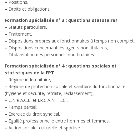
–
Positions,
–
Droits et obligations.
Formation spécialisée n° 3 : questions statutaire
s
–
Statuts particuliers,
–
Traitement,
–
Dispositions propres aux fonctionnaires à temps non complet,
–
Dispositions concernant les agents non titulaires,
–
Titularisation des personnels non titulaires.
Formation spécialisée n° 4 : questions sociales et
statistiques de la FPT
–
Régime indemnitaire,
–
Régime de protection sociale et sanitaire du fonctionnaire
(hygiène et sécurité, retraite, reclassement),
–
C.N.R.A.C.L. et I.R.C.A.N.T.E.C.,
–
Temps partiel,
–
Exercice du droit syndical,
–
Egalité professionnelle entre hommes et femmes,
–
Action sociale, culturelle et sportive.