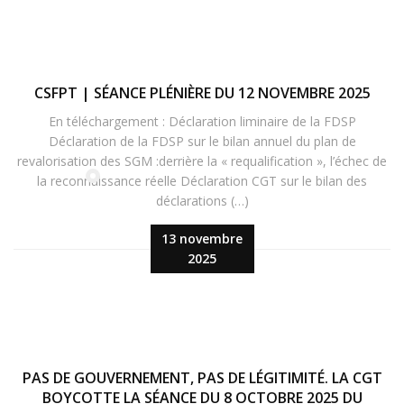
CSFPT | SÉANCE PLÉNIÈRE DU 12 NOVEMBRE 2025
En téléchargement : Déclaration liminaire de la FDSP
Déclaration de la FDSP sur le bilan annuel du plan de
revalorisation des SGM :derrière la « requalification », l’échec de
la reconnaissance réelle Déclaration CGT sur le bilan des
déclarations (…)
13 novembre
2025
PAS DE GOUVERNEMENT, PAS DE LÉGITIMITÉ. LA CGT
BOYCOTTE LA SÉANCE DU 8 OCTOBRE 2025 DU