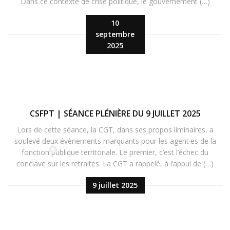
Dans ce contexte de crise politique, le gouvernement (…)
10
septembre
2025
CSFPT | SÉANCE PLÉNIÈRE DU 9 JUILLET 2025
Lors de cette séance, la CGT, dans ses propos liminaires, a
soulevé deux évènements marquants pour les agent·es de la
fonction publique territoriale. Le premier, c’est l’échec du
conclave sur les retraites. La CGT a rappelé, à l’appui de (…)
9 juillet 2025