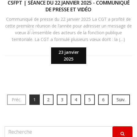
CSFPT | SÉANCE DU 22 JANVIER 2025 - COMMUNIQUÉ
DE PRESSE ET VIDÉO
Communiqué de presse du 22 janvier 2025 La CGT a profité de
cette première réunion de l’année pour adresser un message de
vœux à l’ensemble des acteurs de la fonction publique
territoriale. La CGT a formulé plusieurs vœux dont : la (…)
23 janvier
2025
Préc.
1
2
3
4
5
6
Suiv.