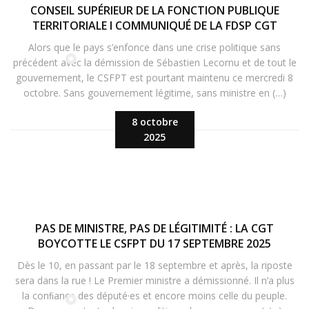
CONSEIL SUPÉRIEUR DE LA FONCTION PUBLIQUE
TERRITORIALE I COMMUNIQUÉ DE LA FDSP CGT
Alors que le pays s’enfonce dans une crise politique sans
précédent avec la démission de Sébastien Lecornu et de tout le
gouvernement, le CSFPT est pourtant maintenu ce mercredi 8
octobre. Sans gouvernement légitime, sans ministre en (…)
8 octobre
2025
PAS DE MINISTRE, PAS DE LÉGITIMITÉ : LA CGT
BOYCOTTE LE CSFPT DU 17 SEPTEMBRE 2025
Dès le 10, en passant par le 18 septembre et après, la riposte
sera dans la rue ! Le Premier ministre a démissionné. Il n’a plus
la conﬁance des député·es et encore moins celle du peuple.