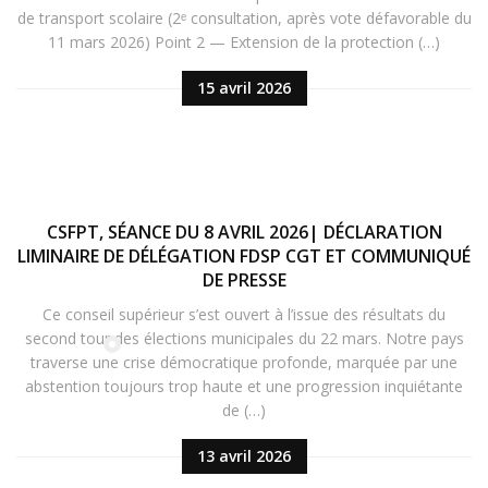
de transport scolaire (2ᵉ consultation, après vote défavorable du
11 mars 2026) Point 2 — Extension de la protection (…)
15 avril 2026
CSFPT, SÉANCE DU 8 AVRIL 2026| DÉCLARATION
LIMINAIRE DE DÉLÉGATION FDSP CGT ET COMMUNIQUÉ
DE PRESSE
Ce conseil supérieur s’est ouvert à l’issue des résultats du
second tour des élections municipales du 22 mars. Notre pays
traverse une crise démocratique profonde, marquée par une
abstention toujours trop haute et une progression inquiétante
de (…)
13 avril 2026