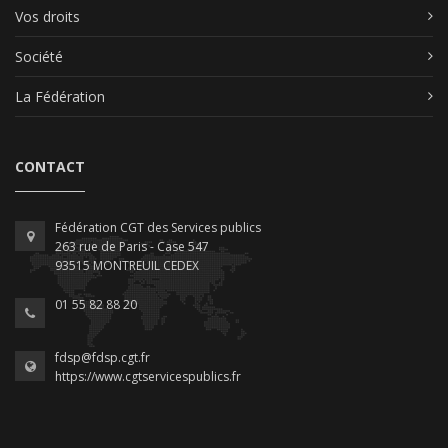
Vos droits
Société
La Fédération
CONTACT
Fédération CGT des Services publics
263 rue de Paris - Case 547
93515 MONTREUIL CEDEX
01 55 82 88 20
fdsp@fdsp.cgt.fr
https://www.cgtservicespublics.fr