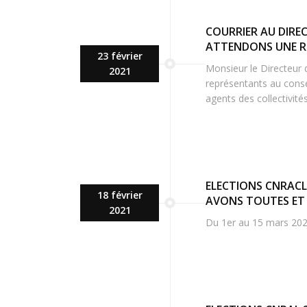
COURRIER AU DIRE
ATTENDONS UNE R
23 février
Monsieur le Directeur 
2021
représentants au consei
agents des collectivité
ELECTIONS CNRACL
18 février
AVONS TOUTES ET 
2021
Du 1er au 15 mars 2021,