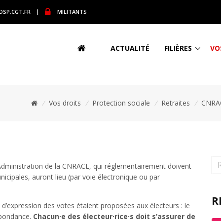
DSP.CGT.FR
|
MILITANTS
ACTUALITÉ
FILIÈRES
VO
/
Vos droits
/
Protection sociale
/
Retraites
/
CNRA
’Administration de la CNRACL, qui réglementairement doivent
nicipales, auront lieu (par voie électronique ou par
R
s d’expression des votes étaient proposées aux électeurs : le
espondance.
Chacun·e des électeur·rice·s doit s’assurer de