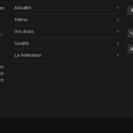
Actualité
les
Filières
Vos droits
 -
Société
La Fédération
en
our
ce