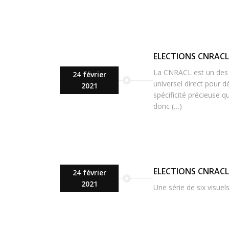
ELECTIONS CNRACL 
La CNRACL est un des 
24 février
universel direct pour 
2021
spécificité précieuse qu
donc (…)
ELECTIONS CNRACL 
24 février
2021
Une série de six visuel