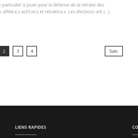
articulier à jouer pour la défense de la retraite des
affilié.e.s actif.ve.s et retraité.e.s. Les élections ont (…)
2
3
4
Suiv.
LIENS RAPIDES
C