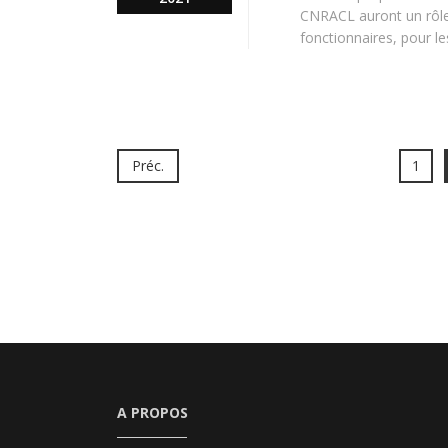
CNRACL auront un rôle p
fonctionnaires, pour les 
Préc.
1
A PROPOS