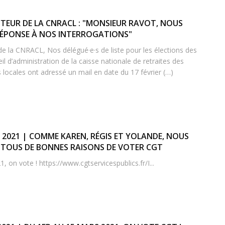
CTEUR DE LA CNRACL : "MONSIEUR RAVOT, NOUS
ÉPONSE À NOS INTERROGATIONS"
de la CNRACL, Nos délégué·e·s de liste pour les élections des
l d’administration de la caisse nationale de retraites des
s locales ont adressé un mail en date du 17 février (…)
 2021 | COMME KAREN, RÉGIS ET YOLANDE, NOUS
TOUS DE BONNES RAISONS DE VOTER CGT
 on vote ! https://www.cgtservicespublics.fr/I...