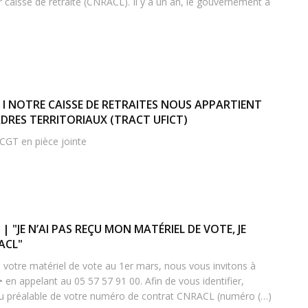
r caisse de retraite (CNRACL). Il y a un an, le gouvernement a
 I NOTRE CAISSE DE RETRAITES NOUS APPARTIENT
ADRES TERRITORIAUX (TRACT UFICT)
T-CGT en pièce jointe
| "JE N’AI PAS REÇU MON MATÉRIEL DE VOTE, JE
ACL"
u votre matériel de vote au 1er mars, nous vous invitons à
 en appelant au 05 57 57 91 00. Afin de vous identifier,
u préalable de votre numéro de contrat CNRACL (numéro (…)