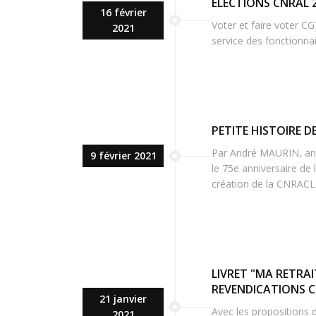
ELECTIONS CNRAL 2
16 février
Voter et faire voter CG
2021
service des fonctionnair
PETITE HISTOIRE D
Par André MAURIN, anc
9 février 2021
le 75e anniversaire de 
création de la CNRACL (
LIVRET "MA RETRAI
REVENDICATIONS 
21 janvier
Avec les propositions d
2021