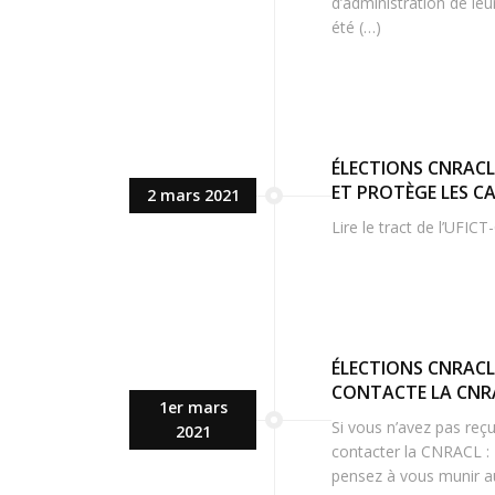
d’administration de leu
été (…)
ÉLECTIONS CNRACL
ET PROTÈGE LES C
2 mars 2021
Lire le tract de l’UFIC
ÉLECTIONS CNRACL 
CONTACTE LA CNR
1er mars
Si vous n’avez pas reç
2021
contacter la CNRACL : •
pensez à vous munir a