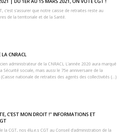
021 | DU 1ER AU 15 MARS 2021, ON VOTE CGT !
T, c’est s’assurer que notre caisse de retraites reste au
es de la territoriale et de la Santé.
E LA CNRACL
ien administrateur de la CNRACL L’année 2020 aura marqué
la Sécurité sociale, mais aussi le 75e anniversaire de la
Caisse nationale de retraites des agents des collectivités (…)
TE, C’EST MON DROIT !" INFORMATIONS ET
CGT
e la CGT, nos élu.e.s CGT au Conseil d’administration de la