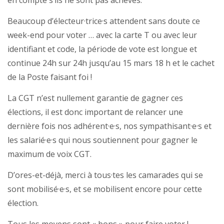
en compte s’ils ne sont pas achevés.
Beaucoup d’électeur·trice·s attendent sans doute ce
week-end pour voter … avec la carte T ou avec leur
identifiant et code, la période de vote est longue et
continue 24h sur 24h jusqu’au 15 mars 18 h et le cachet
de la Poste faisant foi !
La CGT n’est nullement garantie de gagner ces
élections, il est donc important de relancer une
dernière fois nos adhérent·e·s, nos sympathisant·e·s et
les salarié·e·s qui nous soutiennent pour gagner le
maximum de voix CGT.
D’ores-et-déjà, merci à tous·tes les camarades qui se
sont mobilisé·e·s, et se mobilisent encore pour cette
élection.