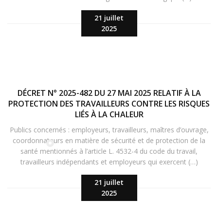
21 juillet
2025
DÉCRET N° 2025-482 DU 27 MAI 2025 RELATIF À LA
PROTECTION DES TRAVAILLEURS CONTRE LES RISQUES
LIÉS À LA CHALEUR
Publics concernés : employeurs, travailleurs, maîtres d’ouvrage,
coordonnateurs en matière de sécurité et de protection de la
santé mentionnés à l’article L. 4532-4 du code du travail,
travailleurs indépendants et employeurs qui exercent (…)
21 juillet
2025