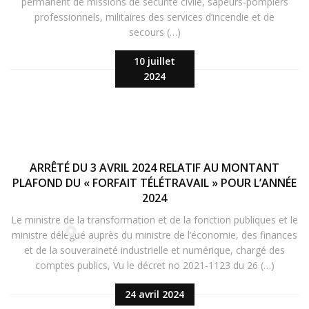
permanent de missions de sécurité civile, sapeurs-pompiers
professionnels, militaires des services d’incendie et de
secours (…)
10 juillet
2024
ARRÊTÉ DU 3 AVRIL 2024 RELATIF AU MONTANT
PLAFOND DU « FORFAIT TÉLÉTRAVAIL » POUR L’ANNÉE
2024
Le ministre de la transformation et de la fonction publiques et le
ministre délégué auprès du ministre de l’économie, des finances
et de la souveraineté industrielle et numérique, chargé des
comptes publics, Vu le décret no 2021-1123 du 26 (…)
24 avril 2024