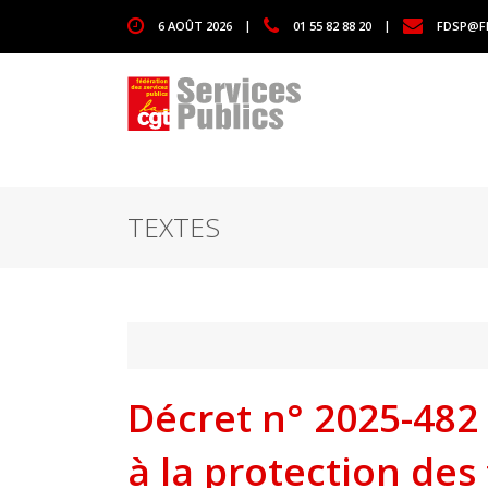
1111
6 AOÛT 2026
|
01 55 82 88 20
|
FDSP@F
TEXTES
Décret n° 2025-482 
à la protection des 