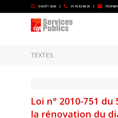
1111
5 AOÛT 2026
|
01 55 82 88 20
|
FDSP@F
TEXTES
Loi n° 2010-751 du 5
la rénovation du di