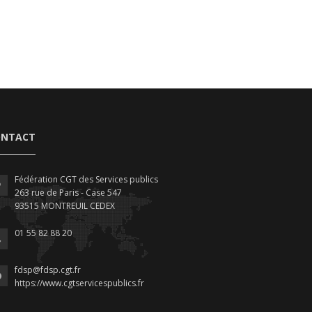
ONTACT
Fédération CGT des Services publics
263 rue de Paris - Case 547
93515 MONTREUIL CEDEX
01 55 82 88 20
fdsp@fdsp.cgt.fr
https://www.cgtservicespublics.fr