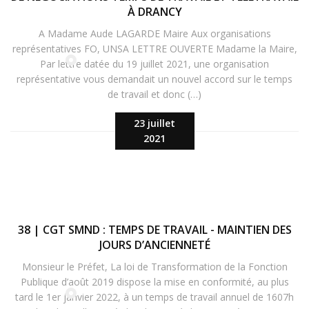
À DRANCY
A Madame Aude LAGARDE Maire Aux organisations
représentatives FO, UNSA LETTRE OUVERTE Madame la Maire,
Par lettre datée du 19 juillet 2021, une organisation
représentative vous demandait un nouvel accord sur le temps
de travail et donc (…)
23 juillet
2021
38 | CGT SMND : TEMPS DE TRAVAIL - MAINTIEN DES
JOURS D’ANCIENNETÉ
Monsieur le Préfet, La loi de Transformation de la Fonction
Publique d’août 2019 dispose la mise en conformité, au plus
tard le 1er janvier 2022, à un temps de travail annuel de 1607h