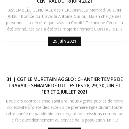
CENTRAL DU 18 JUIN 2021
ASSEMBLÉE GÉNÉRALE des PERSONNELS Mercredi 30 JUIN
9H30 : Bourse du Travai Si Antoine Guillou, Élu en charge des
personnels, a décrété que l’avis du Comité Technique Central a
été donné, cet avis a été très majoritairement CONTRE le (…)
29 juin 2021
31 | CGT LE MURETAIN AGGLO : CHANTIER TEMPS DE
TRAVAIL - SEMAINE DE LUTTES LES 28, 29, 30 JUIN ET
1ER ET 2 JUILLET 2021
Boucliers contre la crise sanitaire, nous agents publics de notre
collectivité ont été des acteurs de première ligne durant toute
cette année de pandémie en exerçant nos missions comme on
le fait quotidiennement au service de la population. En (…)