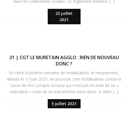
dans les collectivités locales. Le règlement intérieur (…)
22 juillet
2021
31 | CGT LE MURETAIN AGGLO : RIEN DE NOUVEAU
DONC ?
En cette troisième semaine de mobilisation, le mouvement,
débuté le 14 juin 2021, se poursuit. Une mobilisation contre la
casse de nos conquis sociaux qui n’est pas en train de se «
radicaliser » mais de se transformer pour durer. A cette (…)
5 juillet 2021