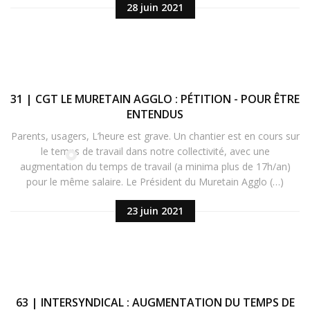
28 juin 2021
31 | CGT LE MURETAIN AGGLO : PÉTITION - POUR ÊTRE
ENTENDUS
Parents, usagers, L’heure est grave. Un chantier est en cours sur
le temps de travail dans notre collectivité, avec une
augmentation du temps de travail (a minima plus de 17h/an)
pour le même salaire. Le Président du Muretain Agglo (…)
23 juin 2021
63 | INTERSYNDICAL : AUGMENTATION DU TEMPS DE