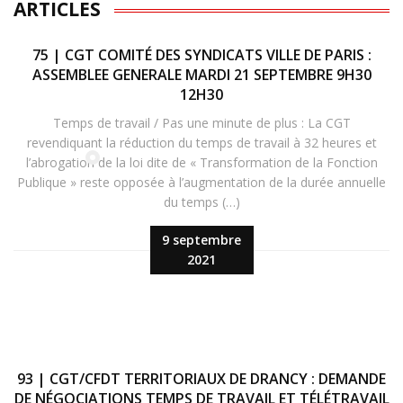
ARTICLES
75 | CGT COMITÉ DES SYNDICATS VILLE DE PARIS :
ASSEMBLEE GENERALE MARDI 21 SEPTEMBRE 9H30
12H30
Temps de travail / Pas une minute de plus : La CGT
revendiquant la réduction du temps de travail à 32 heures et
l’abrogation de la loi dite de « Transformation de la Fonction
Publique » reste opposée à l’augmentation de la durée annuelle
du temps (…)
9 septembre
2021
93 | CGT/CFDT TERRITORIAUX DE DRANCY : DEMANDE
DE NÉGOCIATIONS TEMPS DE TRAVAIL ET TÉLÉTRAVAIL