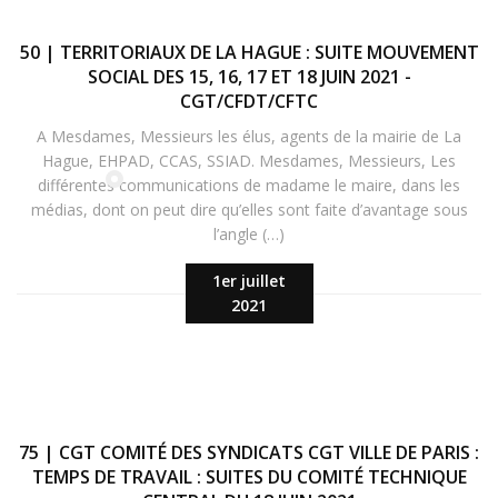
50 | TERRITORIAUX DE LA HAGUE : SUITE MOUVEMENT
SOCIAL DES 15, 16, 17 ET 18 JUIN 2021 -
CGT/CFDT/CFTC
A Mesdames, Messieurs les élus, agents de la mairie de La
Hague, EHPAD, CCAS, SSIAD. Mesdames, Messieurs, Les
différentes communications de madame le maire, dans les
médias, dont on peut dire qu’elles sont faite d’avantage sous
l’angle (…)
1er juillet
2021
75 | CGT COMITÉ DES SYNDICATS CGT VILLE DE PARIS :
TEMPS DE TRAVAIL : SUITES DU COMITÉ TECHNIQUE