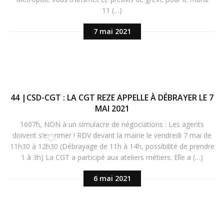
11 (…)
7 mai 2021
44 |CSD-CGT : LA CGT REZE APPELLE À DÉBRAYER LE 7
MAI 2021
1607h, NON à un simulacre de négociations : Les agents
doivent s’exprimer ! RDV devant la mairie le vendredi 7 mai de
11h30 à 12h30 (Débrayage de 11h à 14h, possibilité de prendre
1 à 3h) La CGT a participé aux ateliers métiers. Elle a (…)
6 mai 2021