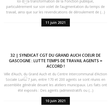
loi de la transformation de la Fonction publique,
particulièrement sur son volet de l’augmentation du temps de
travail, ainsi que sur les revendications de déroulement de (…)
11 juin 2021
32 | SYNDICAT CGT DU GRAND AUCH COEUR DE
GASCOGNE : LUTTE TEMPS DE TRAVAIL AGENTS =
ACCORD !
Ville d’Auch, du Grand Auch et du Centre Intercommunal d’Action
Sociale Lundi 7 juin, entre 170 et 200 agents se sont réunis en
assemblée générale devant les ateliers municipaux. Les faits ont
été exposés : Des agents (administratifs ou (…)
10 juin 2021