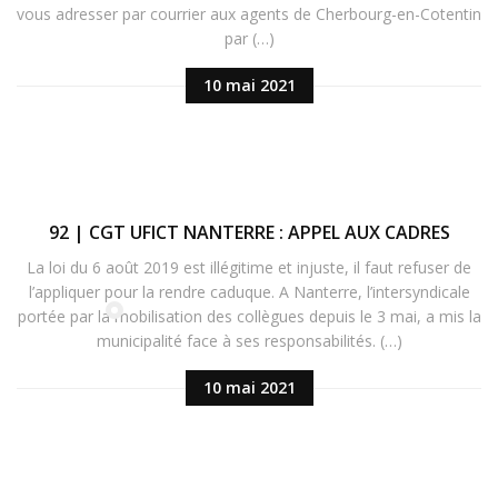
vous adresser par courrier aux agents de Cherbourg-en-Cotentin
par (…)
10 mai 2021
92 | CGT UFICT NANTERRE : APPEL AUX CADRES
La loi du 6 août 2019 est illégitime et injuste, il faut refuser de
l’appliquer pour la rendre caduque. A Nanterre, l’intersyndicale
portée par la mobilisation des collègues depuis le 3 mai, a mis la
municipalité face à ses responsabilités. (…)
10 mai 2021