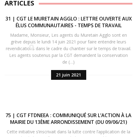
ARTICLES
31 | CGT LE MURETAIN AGGLO : LETTRE OUVERTE AUX
ÉLUS COMMUNAUTAIRES - TEMPS DE TRAVAIL
Madame, Monsieur, Les agents du Muretain Agglo sont en
grève depuis le lundi 14 juin 2021 pour faire entendre leurs
revendications dans le cadre du chantier sur le temps de travail.
Les agents soutenus par la CGT demandent la conservation
de (…)
21 juin 2021
75 | CGT FTDNEEA : COMMUNIQUÉ SUR L’ACTION À LA
MAIRIE DU 13ÈME ARRONDISSEMENT (DU 09/06/21)
Cette initiative s’inscrivait dans la lutte contre l’application de la