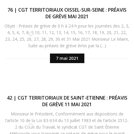
76 | CGT TERRITORIAUX OISSEL-SUR-SEINE : PRÉAVIS
DE GRÈVE MAI 2021
Objet : Préavis de grève de 0 h à 24 h pour les journées des 2, 3,
4, 5, 6, 7, 8, 9,10, 11, 12, 13, 14, 15, 16, 17, 18, 19, 20, 21, 22,
23, 24, 25, 26, 27, 28, 29, 30 et 31 Mai 2021 Monsieur Le Maire,
Suite au préavis de grève émis par la (…)
7 mai 2021
42 | CGT TERRITORIAUX DE SAINT-ETIENNE : PRÉAVIS
DE GRÈVE 11 MAI 2021
Monsieur le Président, Conformément aux dispositions de
l’article 10 de la Loi 83-634 du 13 juillet 1983 et de l’article 2512-
2 du Code du Travail, le syndicat CGT de Saint Étienne
Métropole vous transmet ce préavis de grève pour le mardi