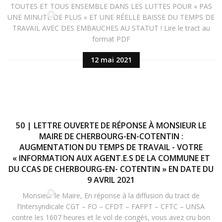
TOUTES ET TOUS ENSEMBLE DANS LES LUTTES POUR « PAS
UNE MINUTE DE PLUS » ET UNE RÉELLE BAISSE DU TEMPS DE
TRAVAIL AVEC DES EMBAUCHES AU STATUT ! Lire le tract au
format PDF
12 mai 2021
50 | LETTRE OUVERTE DE RÉPONSE À MONSIEUR LE
MAIRE DE CHERBOURG-EN-COTENTIN :
AUGMENTATION DU TEMPS DE TRAVAIL - VOTRE
« INFORMATION AUX AGENT.E.S DE LA COMMUNE ET
DU CCAS DE CHERBOURG-EN- COTENTIN » EN DATE DU
9 AVRIL 2021
Monsieur le Maire, En réponse à la diffusion du tract de
l’Intersyndicale CGT – FO – CFDT – FAFPT – CFTC – UNSA
contre les 1607 heures et le vol de congés, vous avez cru bon