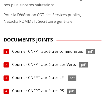
nos plus sincères salutations.
Pour la Fédération CGT des Services publics,
Natacha POMMET, Secrétaire générale
DOCUMENTS JOINTS
Courrier CNFPT aux élu·es communistes
1
pdf
Courrier CNFPT aux élu·es Les Verts
2
pdf
Courrier CNFPT aux élu·es LFI
3
pdf
Courrier CNFPT aux élu·es PS
4
pdf