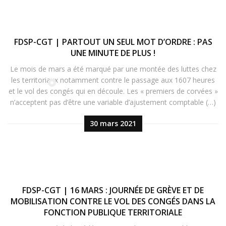
FDSP-CGT | PARTOUT UN SEUL MOT D’ORDRE : PAS
UNE MINUTE DE PLUS !
Le mois de mars a été marqué par une montée des luttes chez
les territoriaux notamment contre le passage aux 1607 heures
et le vol des congés qui en découle. Les « premiers de corvées »
n’acceptent pas d’être une variable d’ajustement comptable (…)
30 mars 2021
FDSP-CGT | 16 MARS : JOURNÉE DE GRÈVE ET DE
MOBILISATION CONTRE LE VOL DES CONGÉS DANS LA
FONCTION PUBLIQUE TERRITORIALE