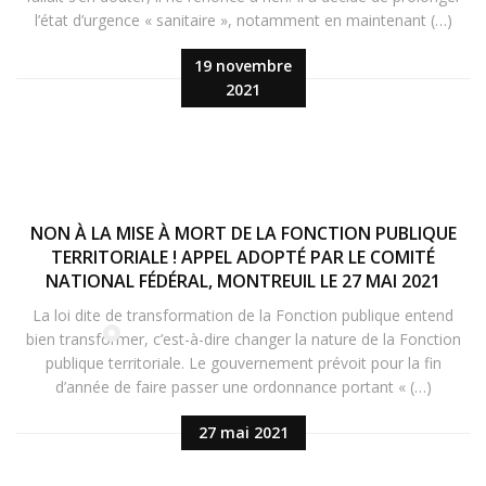
l’état d’urgence « sanitaire », notamment en maintenant (…)
19 novembre
2021
NON À LA MISE À MORT DE LA FONCTION PUBLIQUE
TERRITORIALE ! APPEL ADOPTÉ PAR LE COMITÉ
NATIONAL FÉDÉRAL, MONTREUIL LE 27 MAI 2021
La loi dite de transformation de la Fonction publique entend
bien transformer, c’est-à-dire changer la nature de la Fonction
publique territoriale. Le gouvernement prévoit pour la fin
d’année de faire passer une ordonnance portant « (…)
27 mai 2021