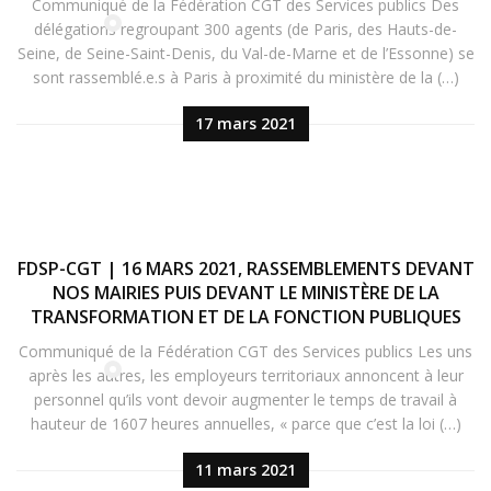
Communiqué de la Fédération CGT des Services publics Des
délégations regroupant 300 agents (de Paris, des Hauts-de-
Seine, de Seine-Saint-Denis, du Val-de-Marne et de l’Essonne) se
sont rassemblé.e.s à Paris à proximité du ministère de la (…)
17 mars 2021
FDSP-CGT | 16 MARS 2021, RASSEMBLEMENTS DEVANT
NOS MAIRIES PUIS DEVANT LE MINISTÈRE DE LA
TRANSFORMATION ET DE LA FONCTION PUBLIQUES
Communiqué de la Fédération CGT des Services publics Les uns
après les autres, les employeurs territoriaux annoncent à leur
personnel qu’ils vont devoir augmenter le temps de travail à
hauteur de 1607 heures annuelles, « parce que c’est la loi (…)
11 mars 2021