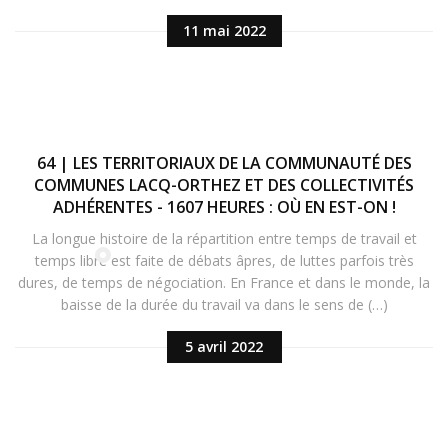
11 mai 2022
64 | LES TERRITORIAUX DE LA COMMUNAUTÉ DES
COMMUNES LACQ-ORTHEZ ET DES COLLECTIVITÉS
ADHÉRENTES - 1607 HEURES : OÙ EN EST-ON !
La longue histoire de la répartition entre temps de travail et
temps libre est faite de débats âpres, de luttes parfois très
dures, de temps de négociation. En France et dans le monde, la
baisse de la durée du travail va dans le sens de (…)
5 avril 2022