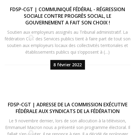
FDSP-CGT | COMMUNIQUÉ FÉDÉRAL - RÉGRESSION
SOCIALE CONTRE PROGRÈS SOCIAL, LE
GOUVERNEMENT A FAIT SON CHOIX !
Soutien aux employeurs assignés au Tribunal administratif. La
fédération CGT des Services publics tient à faire part de tout son
soutien aux employeurs locaux des collectivités territoriales et
établissements publics qui s’opposent à (…)
8 février 2022
FDSP-CGT | ADRESSE DE LA COMMISSION EXÉCUTIVE
FÉDÉRALE AUX SYNDICATS DE LA FÉDÉRATION
Le 9 novembre dernier, lors de son allocution à la télévision,
Emmanuel Macron nous a présenté son programme électoral. Il
fallait s’en douter, il ne renonce à rien. Il a décidé de prolonger