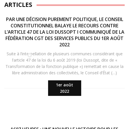
ARTICLES
PAR UNE DÉCISION PUREMENT POLITIQUE, LE CONSEIL
CONSTITUTIONNEL BALAYE LE RECOURS CONTRE
L’ARTICLE 47 DE LA LOI DUSSOPT I COMMUNIQUÉ DE LA
FÉDÉRATION CGT DES SERVICES PUBLICS DU 1ER AOÛT
2022
Suite à l’interpellation de plusieurs communes considérant que
l’article 47 de la loi du 6 août 2019 (loi Dussopt, dite de «
Transformation de la fonction publique ») remettait en cause la
libre administration des collectivités, le Conseil d’État (…)
1er août
2022