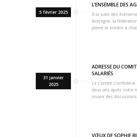
L’ENSEMBLE DES AG
5 février 2025
À la suite des évènem
Bretagne, la fédération
pleine et entière à cha
ADRESSE DU COMIT
SALARIÉS
31 janvier
Le Comité Confédéral Na
2025
deux ans après notre m
rouvrir des discussions 
VŒUX DE SOPHIE B