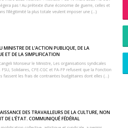
iégera pas ! Au prétexte d’une économie de guerre, celles et
s l’illégitimité la plus totale veulent imposer une (…)
 MINISTRE DE L’ACTION PUBLIQUE, DE LA
 ET DE LA SIMPLIFICATION
ngeli Monsieur le Ministre, Les organisations syndicales
FSU, Solidaires, CFE-CGC et FA-FP refusent que la Fonction
s fassent les frais de contraintes budgétaires dont elles (…)
ISSANCE DES TRAVAILLEURS DE LA CULTURE, NON
T DE L’ÉTAT. COMMUNIQUÉ FÉDÉRAL
 mobilisation collective, artistique et syndicale, a permis