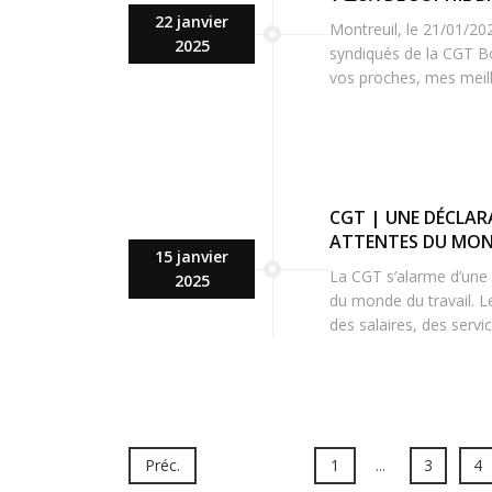
22 janvier
Montreuil, le 21/01/20
2025
syndiqués de la CGT Bon
vos proches, mes meill
CGT | UNE DÉCLAR
ATTENTES DU MON
15 janvier
La CGT s’alarme d’une d
2025
du monde du travail. L
des salaires, des serv
Préc.
1
...
3
4