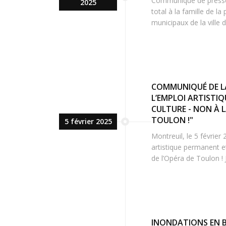
Communiqué de presse 
2025
total à la famille de la
municipaux de la vill
COMMUNIQUÉ DE LA
L’EMPLOI ARTISTIQ
CULTURE - NON À 
TOULON !"
5 février 2025
Montreuil, le 5 févri
artistique permanent et
de l’Opéra de Toulon ! J
INONDATIONS EN B