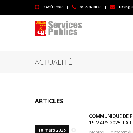
1111
7 AOÛT 2026
|
01 55 82 88 20
|
FDSP@F
ACTUALITÉ
ARTICLES
COMMUNIQUÉ DE PR
19 MARS 2025, LA 
18 mars 2025
Montreuil, le mercredi