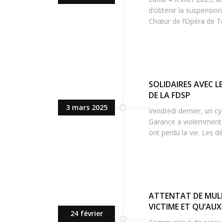
d’obtenir la suspensio
Chœur de l’Opéra de To
SOLIDAIRES AVEC 
DE LA FDSP
3 mars 2025
Vendredi dernier, un cy
Garance a violemment i
ont perdu la vie. Les d
ATTENTAT DE MULHO
VICTIME ET QU’AUX
24 février