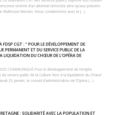
La fédération CGT des Services publics exprime son soutien
 personne victime d’un attentat terroriste ainsi qu’aux policiers
e de Mulhouse blessés. Nous condamnons avec la (…)
 FDSP CGT : " POUR LE DÉVELOPPEMENT DE
UE PERMANENT ET DU SERVICE PUBLIC DE LA
LA LIQUIDATION DU CHŒUR DE L’OPÉRA DE
er 2025 COMMUNIQUÉ Pour le développement de l’emploi
 du service public de la Culture Non à la liquidation du Chœur
eudi 23 janvier, le conseil d’administration de l’Opéra (…)
RETAGNE : SOLIDARITÉ AVEC LA POPULATION ET