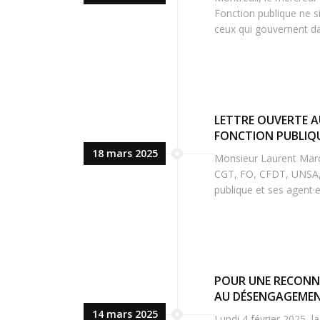
Fonction publique ne s
ceux qui gouvernent dan
LETTRE OUVERTE AU
FONCTION PUBLIQUE
18 mars 2025
Monsieur Laurent Marca
CGT, FO, CFDT, UNSA, 
publique et ses agent·e
POUR UNE RECONNA
AU DÉSENGAGEMEN
14 mars 2025
Lundi 4 février 2025, la