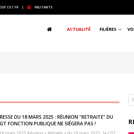
DSP.CGT.FR
|
MILITANTS
ACTUALITÉ
FILIÈRES
VO
ESSE DU 18 MARS 2025 : RÉUNION "RETRAITE" DU
R
CGT FONCTION PUBLIQUE NE SIÉGERA PAS !
 18 mars 2025 Réunion « Retraite » du 19 mars 2025 : la CGT