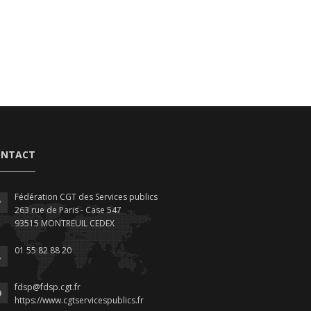
ONTACT
Fédération CGT des Services publics
263 rue de Paris - Case 547
93515 MONTREUIL CEDEX
01 55 82 88 20
fdsp@fdsp.cgt.fr
https://www.cgtservicespublics.fr