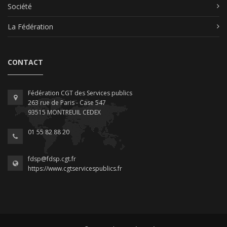
Société
La Fédération
CONTACT
Fédération CGT des Services publics
263 rue de Paris - Case 547
93515 MONTREUIL CEDEX
01 55 82 88 20
fdsp@fdsp.cgt.fr
https://www.cgtservicespublics.fr